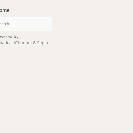
ome
wered by
oadcastChannel
&
Sepia