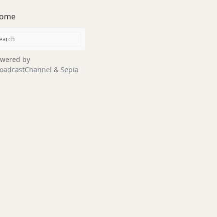
ome
wered by
oadcastChannel
&
Sepia