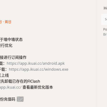
H
日 · 周日
Po
Br
于墙中墙状态
h进行优化
接进行订阅操作
下载：
https://app.ikuai.cc/android.apk
下载：
https://app.ikuai.cc/windows.exe
天上线
先卸载已存在的FlClash
app.ikuai.cc/
查看最新优化版本
0份充值码
app