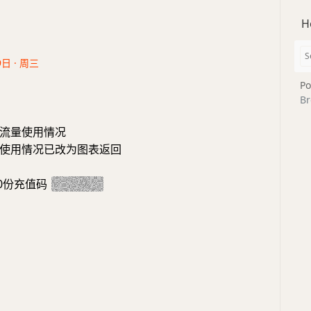
H
9日 · 周三
Po
Br
流量使用情况
使用情况已改为图表返回
0份充值码
2025/3/19