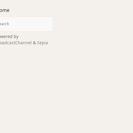
ome
wered by
oadcastChannel
&
Sepia