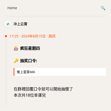
Home
冲上云霄
17:25 · 2024年8月15日 · 周四
🎰
疯狂星期四
🔑
抽奖口令:
衝上雲霄666
在群裡回覆口令就可以開始抽獎了
本次共18位幸運兒