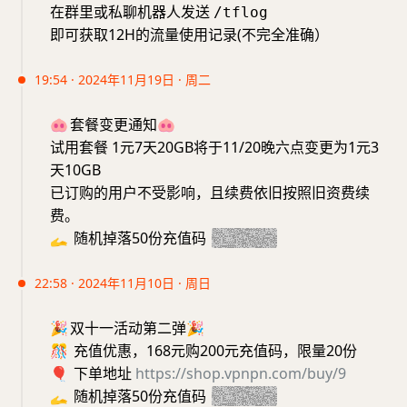
在群里或私聊机器人发送
/tflog
即可获取12H的流量使用记录(不完全准确）
19:54 · 2024年11月19日 · 周二
🐽
套餐变更通知
🐽
试用套餐 1元7天20GB将于11/20晚六点变更为1元3
天10GB
已订购的用户不受影响，且续费依旧按照旧资费续
费。
🫴
随机掉落50份充值码
20241119
22:58 · 2024年11月10日 · 周日
🎉
双十一活动第二弹
🎉
🎊
充值优惠，168元购200元充值码，限量20份
🎈
下单地址
https://shop.vpnpn.com/buy/9
🫴
随机掉落50份充值码
20241111