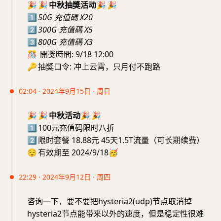
🎉
🎉
中秋抽獎活动
🎉
🎉
1️⃣
50G 充值碼 X20
2️⃣
300G 充值碼 X5
3️⃣
800G 充值碼 X3
🎊
開獎時間: 9/18 12:00
🔑
抽獎口令:
冲上云霄，只月付不跑路
02:04 · 2024年9月15日 · 周日
🎉
🎉
中秋活动
🎉
🎉
1️⃣
100元充值码限时八折
2️⃣
限时套餐 18.88元 45天1.5T流量（可长期续费）
😌
有效期至 2024/9/18
🥳
22:29 · 2024年9月12日 · 周四
咨询一下，要不要把hysteria2(udp)节点取消掉
hysteria2节点能带来以外的速度，但是稳定性很难